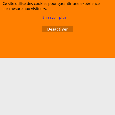
Ce site utilise des cookies pour garantir une expérience
sur mesure aux visiteurs.
Association Paix pour Tous
En savoir plus
Accueil
Désactiver
Boutique en ligne créés avec le logiciel eCommerce ShopFactory