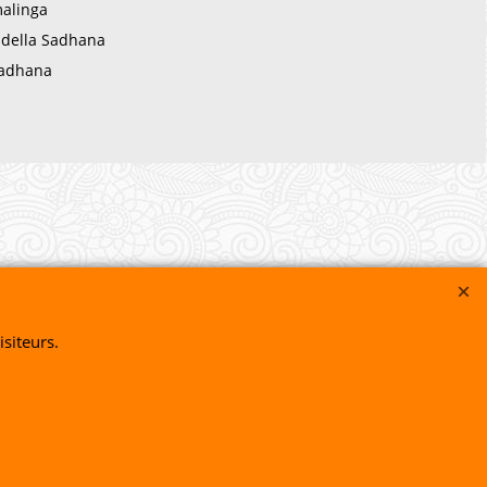
alinga
i della Sadhana
 Sadhana
siteurs.