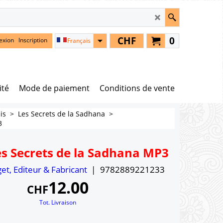
CHF
0
exion
Inscription
Français
ité
Mode de paiement
Conditions de vente
is
>
Les Secrets de la Sadhana
>
3
s Secrets de la Sadhana MP3
get, Editeur & Fabricant
9782889221233
12.00
CHF
Tot. Livraison