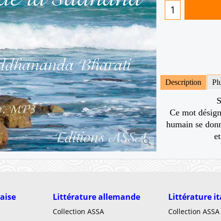
Description
Pl
S
Ce mot désigne
humain se donne
e
laise
Littérature allemande
Littérature i
Collection ASSA
Collection ASSA