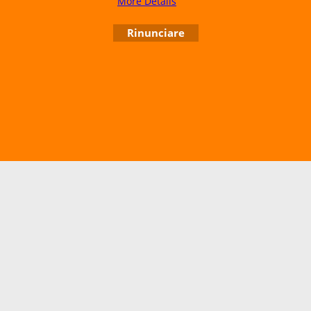
More Details
E-book I Segreti della
Sadhana
Rinunciare
Il Mahatma Ramalinga
Page d'accueil
Associazione Pace per tutti
Accueil
Negozio Internet creati con il eCommerce software ShopFactory