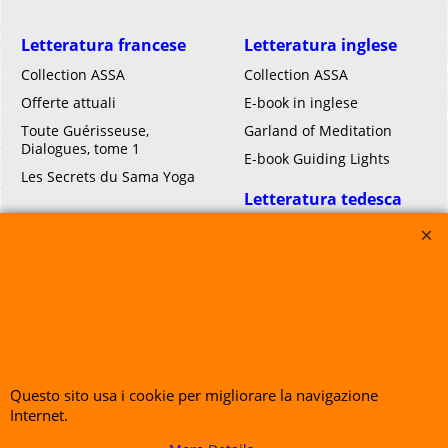
Letteratura francese
Letteratura inglese
Collection ASSA
Collection ASSA
Offerte attuali
E-book in inglese
Toute Guérisseuse,
Garland of Meditation
Dialogues, tome 1
E-book Guiding Lights
Les Secrets du Sama Yoga
Letteratura tedesca
Collection ASSA
Letteratura italiana
Der gegenwärtige und
zukünftige Mensch
E-book Die Geheimnisse
der Sadhana
Letteratura italiana
Questo sito usa i cookie per migliorare la navigazione
Internet.
Collection ASSA
Il Mahatma Ramalinga